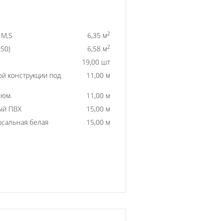
2
 M,S
6,35 м
2
50)
6,58 м
19,00 шт
й конструкции под
11,00 м
люм.
11,00 м
ый ПВХ
15,00 м
рсальная белая
15,00 м