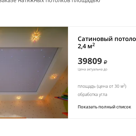
 заказе натяжных потолков площадью
Сатиновый потоло
2
2,4 м
39809
Цена актуальна до
2
площадь (цена от 30 м
)
обработка угла
Показать полный список