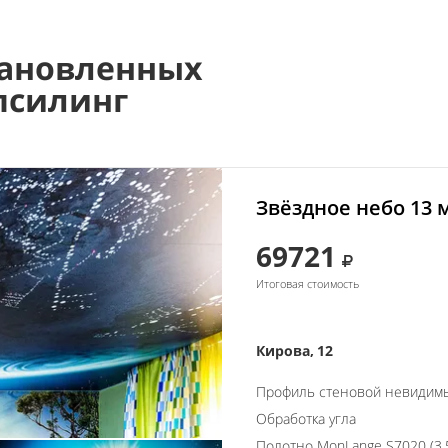
ановленных
псилинг
Звёздное небо 13 
69721
Итоговая стоимость
Кирова, 12
Профиль стеновой невидим
Обработка угла
Полотно MonLange S7020 (3.