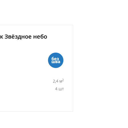
к Звёздное небо
2
2,4 м
4 шт