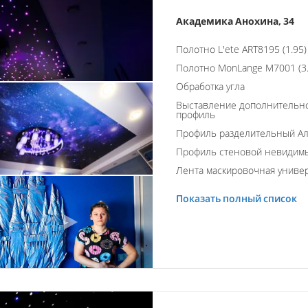
Академика Анохина, 34
Полотно L'ete ART8195 (1.95)
Полотно MonLange M7001 (3.
Обработка угла
Выставление дополнительно
профиль
Профиль разделительный А
Профиль стеновой невидим
Лента маскировочная униве
Показать полный список