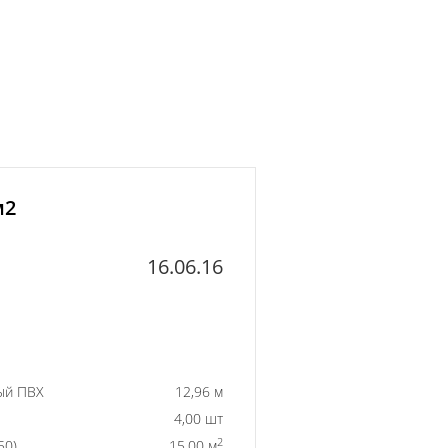
м2
16.06.16
ый ПВХ
12,96 м
4,00 шт
2
50)
15,00 м