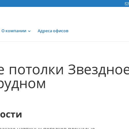
О компании
Адреса офисов
 потолки Звездно
рудном
мости