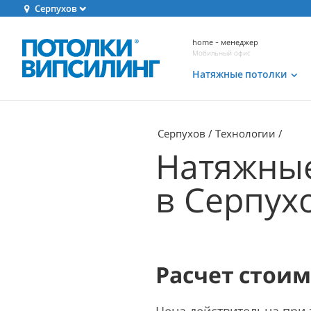
Серпухов
home - менеджер
Мобильный офис
Натяжные потолки
Серпухов
Технологии
Натяжные
в Серпух
Расчет стои