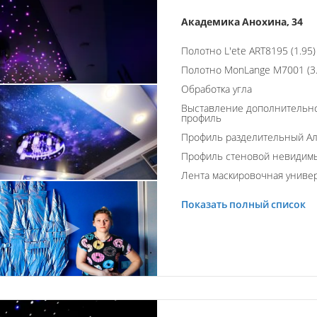
Академика Анохина, 34
Полотно L'ete ART8195 (1.95)
Полотно MonLange M7001 (3.
Обработка угла
Выставление дополнительно
профиль
Профиль разделительный А
Профиль стеновой невидим
Лента маскировочная униве
Показать полный список