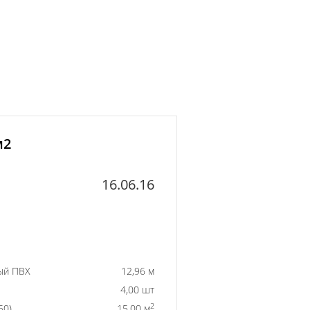
м2
16.06.16
ый ПВХ
12,96 м
4,00 шт
2
50)
15,00 м