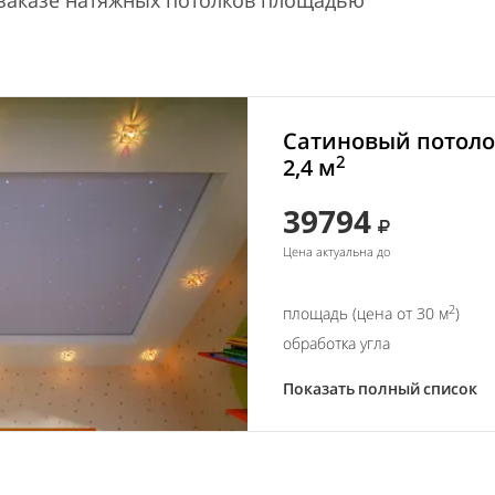
 заказе натяжных потолков площадью
Сатиновый потоло
2
2,4 м
39794
Цена актуальна до
2
площадь (цена от 30 м
)
обработка угла
Показать полный список