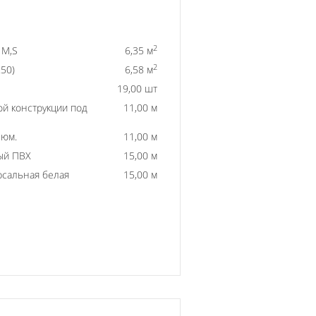
2
 M,S
6,35 м
2
50)
6,58 м
19,00 шт
й конструкции под
11,00 м
люм.
11,00 м
ый ПВХ
15,00 м
рсальная белая
15,00 м