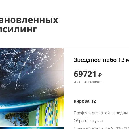
ановленных
псилинг
Звёздное небо 13 
69721
Итоговая стоимость
Кирова, 12
Профиль стеновой невидим
Обработка угла
Полотно MonLange S7020 (3.