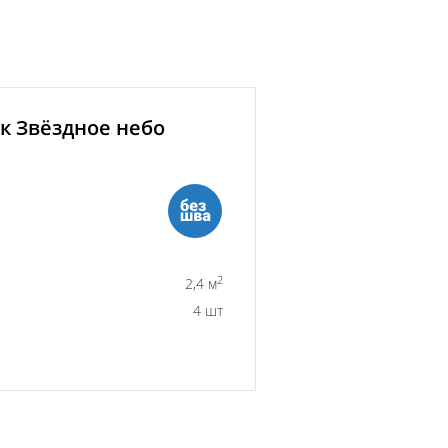
к Звёздное небо
2
2,4 м
4 шт