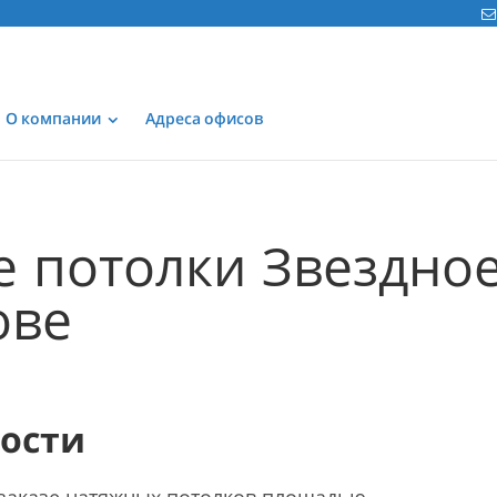
О компании
Адреса офисов
 потолки Звездно
ове
мости