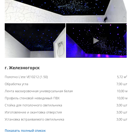
г. Железногорск
2
Полотно L'ete VE10212 (1.50)
5,72 м
Обработка угла
7,00 шт
Лента маскировочная универсальная белая
10,00 м
Профиль стеновой невидимый ПВХ
10,00 м
Стойка для потолочного светильника
3,00 шт
Изготовление и окантовка отверстия
3,00 шт
Установка встраиваемого светильника
3,00 шт
Показать полный список