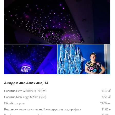
Академика Анохина, 34
2
Полотно L'ete ART8195 (1.95) M,S
6,35 м
2
Полотно MonLange M7001 (3.50)
6,58 м
Обработка угла
19,00 шт
Выставление дополнительной конструкции под профиль
11,00 м