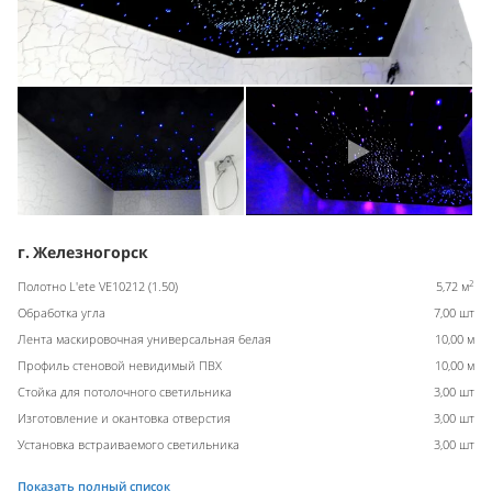
г. Железногорск
2
Полотно L'ete VE10212 (1.50)
5,72 м
Обработка угла
7,00 шт
Лента маскировочная универсальная белая
10,00 м
Профиль стеновой невидимый ПВХ
10,00 м
Стойка для потолочного светильника
3,00 шт
Изготовление и окантовка отверстия
3,00 шт
Установка встраиваемого светильника
3,00 шт
Показать полный список