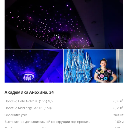
Академика Анохина, 34
2
Полотно L'ete ART8195 (1.95) M,S
6,35 м
2
Полотно MonLange M7001 (3.50)
6,58 м
Обработка угла
19,00 шт
Выставление дополнительной конструкции под профиль
11,00 м