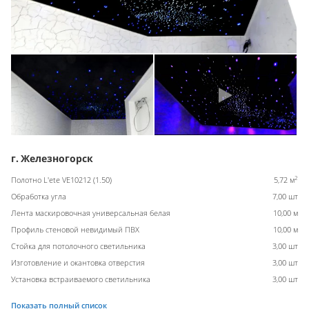
г. Железногорск
2
Полотно L'ete VE10212 (1.50)
5,72 м
Обработка угла
7,00 шт
Лента маскировочная универсальная белая
10,00 м
Профиль стеновой невидимый ПВХ
10,00 м
Стойка для потолочного светильника
3,00 шт
Изготовление и окантовка отверстия
3,00 шт
Установка встраиваемого светильника
3,00 шт
Показать полный список