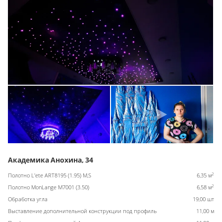
Академика Анохина, 34
2
Полотно L'ete ART8195 (1.95) M,S
6,35 м
2
Полотно MonLange M7001 (3.50)
6,58 м
Обработка угла
19,00 шт
Выставление дополнительной конструкции под профиль
11,00 м