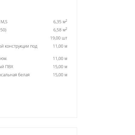
2
 M,S
6,35 м
2
50)
6,58 м
19,00 шт
й конструкции под
11,00 м
люм.
11,00 м
ый ПВХ
15,00 м
рсальная белая
15,00 м