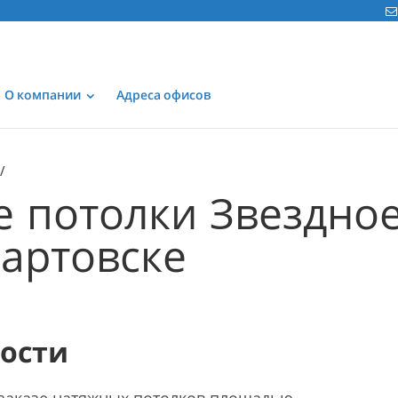
О компании
Адреса офисов
 потолки Звездно
артовске
мости