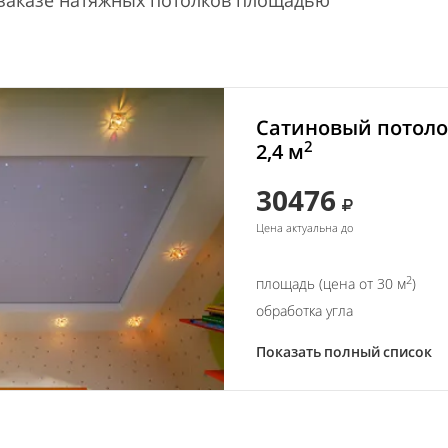
 заказе натяжных потолков площадью
Сатиновый потоло
2
2,4 м
30476
Цена актуальна до
2
площадь (цена от 30 м
)
обработка угла
Показать полный список