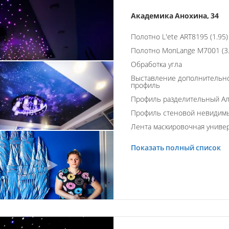
Академика Анохина, 34
Полотно L'ete ART8195 (1.95)
Полотно MonLange M7001 (3.
Обработка угла
Выставление дополнительно
профиль
Профиль разделительный А
Профиль стеновой невидим
Лента маскировочная униве
Показать полный список