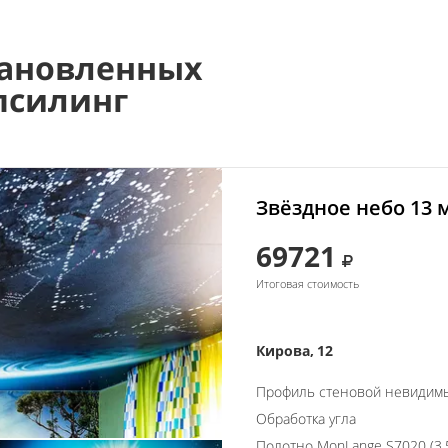
ановленных
псилинг
Звёздное небо 13 
69721
Итоговая стоимость
Кирова, 12
Профиль стеновой невидим
Обработка угла
Полотно MonLange S7020 (3.