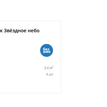
к Звёздное небо
2
2,4 м
4 шт