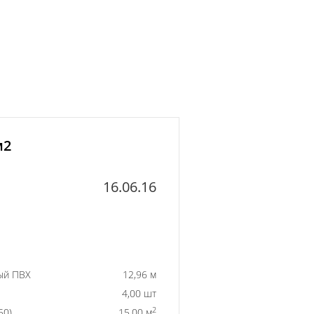
м2
16.06.16
ый ПВХ
12,96 м
4,00 шт
2
50)
15,00 м