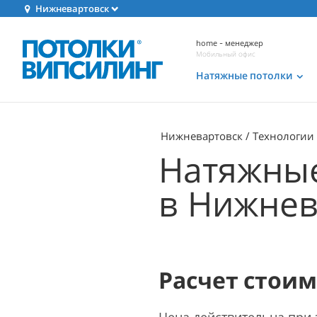
Нижневартовск
home - менеджер
Мобильный офис
Натяжные потолки
Нижневартовск
Технологии
Натяжные
в Нижнев
Расчет стои