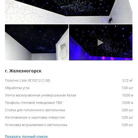
г. Железногорск
2
Полотно L'ete VE10212 (1.50)
5,72 м
Обработка угла
7,00 шт
Лента маскировочная универсальная белая
10,00 м
Профиль стеновой невидимый ПВХ
10,00 м
Стойка для потолочного светильника
3,00 шт
Изготовление и окантовка отверстия
3,00 шт
Установка встраиваемого светильника
3,00 шт
Показать полный список