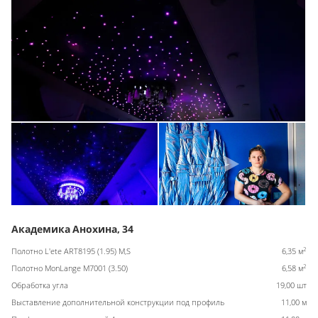
Академика Анохина, 34
2
Полотно L'ete ART8195 (1.95) M,S
6,35 м
2
Полотно MonLange M7001 (3.50)
6,58 м
Обработка угла
19,00 шт
Выставление дополнительной конструкции под профиль
11,00 м