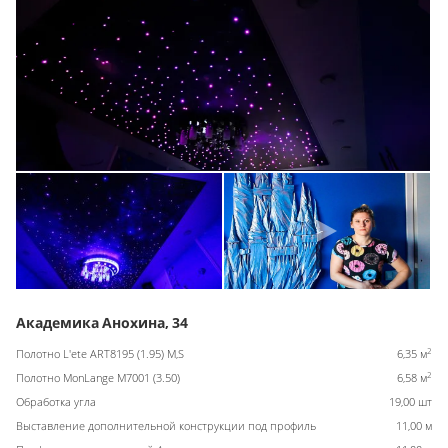
Академика Анохина, 34
2
Полотно L'ete ART8195 (1.95) M,S
6,35 м
2
Полотно MonLange M7001 (3.50)
6,58 м
Обработка угла
19,00 шт
Выставление дополнительной конструкции под профиль
11,00 м