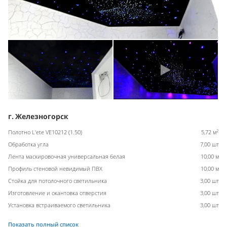
г. Железногорск
2
Полотно L'ete VE10212 (1.50)
5,72 м
Обработка угла
7,00 шт
Лента маскировочная универсальная белая
10,00 м
Профиль стеновой невидимый ПВХ
10,00 м
Стойка для потолочного светильника
3,00 шт
Изготовление и окантовка отверстия
3,00 шт
Установка встраиваемого светильника
3,00 шт
Показать полный список