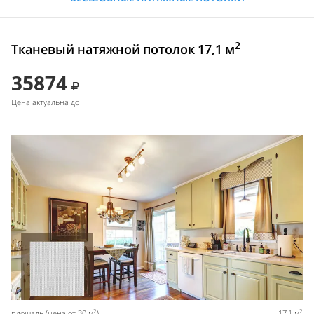
2
Тканевый натяжной потолок 17,1 м
35874
Цена актуальна до
2
2
площадь (цена от 30 м
)
17,1 м