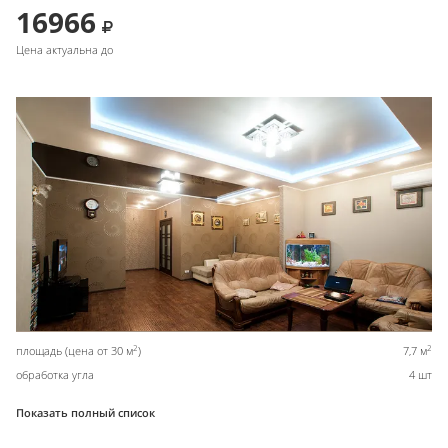
16966
Цена актуальна до
2
2
площадь (цена от 30 м
)
7,7 м
обработка угла
4 шт
Показать полный список