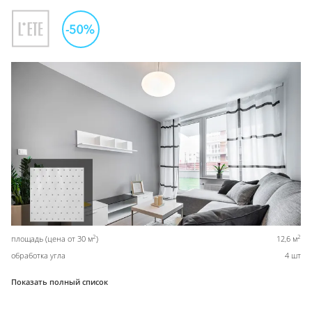
2
2
площадь (цена от 30 м
)
12,6 м
обработка угла
4 шт
Показать полный список