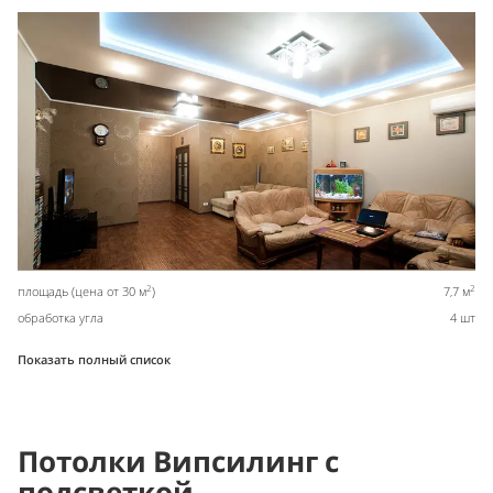
2
2
площадь (цена от 30 м
)
7,7 м
обработка угла
4 шт
Показать полный список
Потолки Випсилинг с
подсветкой