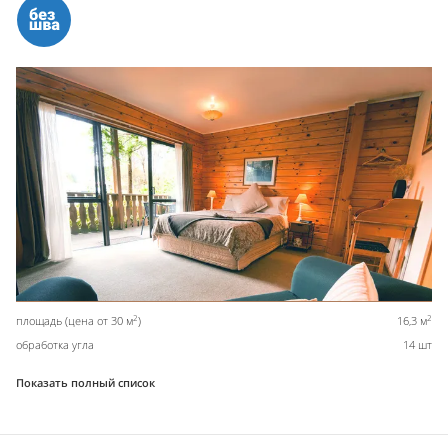
2
2
площадь (цена от 30 м
)
16,3 м
обработка угла
14 шт
Показать полный список