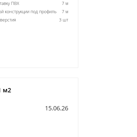
тавку ПВХ
7 м
й конструкции под профиль
7 м
тверстия
3 шт
1 м2
15.06.26