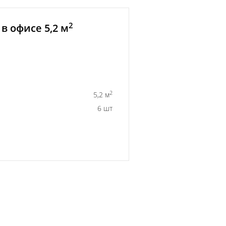
2
в офисе 5,2 м
2
5,2 м
6 шт