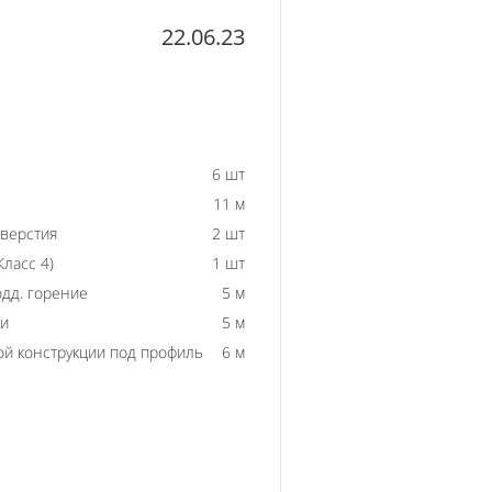
22.06.23
6 шт
11 м
тверстия
2 шт
ласс 4)
1 шт
одд. горение
5 м
ки
5 м
й конструкции под профиль
6 м