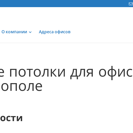
О компании
Адреса офисов
 потолки для офис
рополе
мости