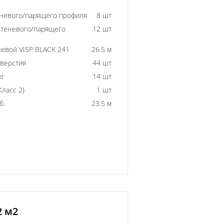
еневого/парящего профиля
8 шт
 теневого/парящего
12 шт
евой VISP BLACK 241
26.5 м
тверстия
44 шт
кг
14 шт
ласс 2)
1 шт
б.
23.5 м
2 м2