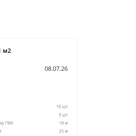
1 м2
08.07.26
10 шт
3 шт
ку ПВХ
18 м
я
25 м