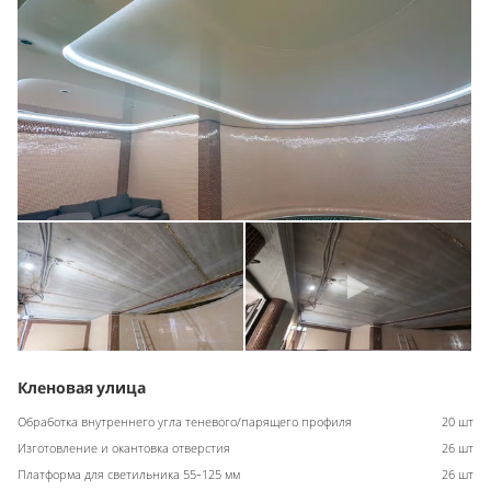
Кленовая улица
Обработка внутреннего угла теневого/парящего профиля
20 шт
Изготовление и окантовка отверстия
26 шт
Платформа для светильника 55-125 мм
26 шт