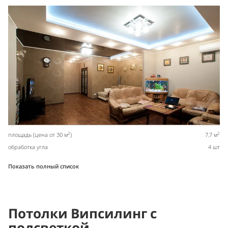
2
2
площадь (цена от 30 м
)
7,7 м
обработка угла
4 шт
Показать полный список
Потолки Випсилинг с
подсветкой