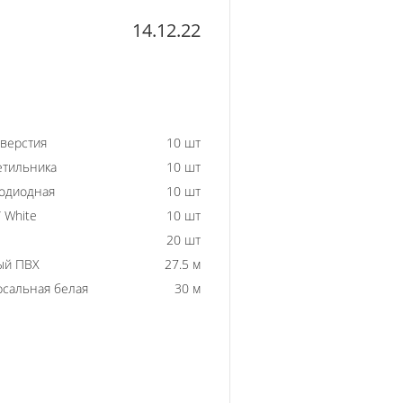
14.12.22
тверстия
10 шт
етильника
10 шт
одиодная
10 шт
 White
10 шт
20 шт
ый ПВХ
27.5 м
рсальная белая
30 м