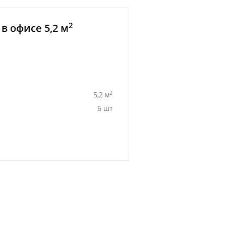
2
в офисе 5,2 м
2
5,2 м
6 шт