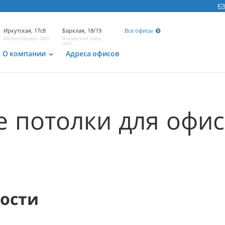
Иркутская, 17с8
Барклая, 18/19
Все офисы
Метрогородок, ВАО
Филевский парк,
ЗАО
О компании
Адреса офисов
 потолки для офис
мости