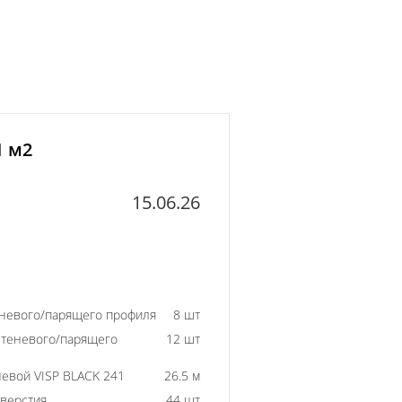
1 м2
15.06.26
еневого/парящего профиля
8 шт
 теневого/парящего
12 шт
евой VISP BLACK 241
26.5 м
тверстия
44 шт