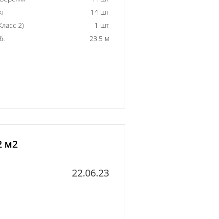
кг
14 шт
ласс 2)
1 шт
б.
23.5 м
2 м2
22.06.23