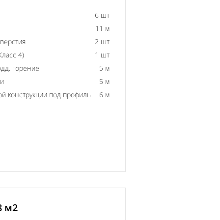
6 шт
11 м
тверстия
2 шт
ласс 4)
1 шт
одд. горение
5 м
ки
5 м
й конструкции под профиль
6 м
8 м2