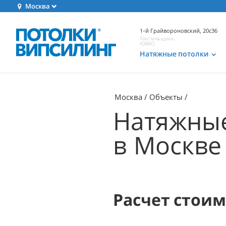
Москва
1-й Грайвороновский, 20с36
Текстильщики,
ЮВАО
Натяжные потолки
Москва
Объекты
Натяжные
в Москве
Расчет стои