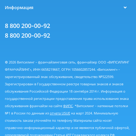
Информация
8 800 200-00-92
8 800 200-00-92
© 2026 Випсилинг - франчайзинговая сеть, франчайзер ООО «ВИПСИЛИНГ
ФРАНЧАЙЗИНГ», ИНН 6658219667, ОГРН 1056602857244. «Випсилинг» -
зарегистрированный знак обслуживания, свидетельство №522599.
Зарегистрирован в Государственном реестре товарных знаков и знаков
обслуживания Российской Федерации 18 сентября 2014 г. Информация о
государственной регистрации предоставления права использования знака
обслуживания франчайзи на сайте
ФИПС
. *Випсилинг - натяжные потолки
№1 в России по данным из
отчета USUE
на март 2024. Минимальную
стоимость заказа уточняйте по телефону Материалы сайта носят
справочно-информационный характер и не являются публичной офертой,
определяемой положениями Статьи 437 Гражданского кодекса РФ.