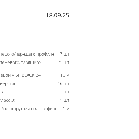
18.09.25
еневого/парящего профиля
7 шт
 теневого/парящего
21 шт
евой VISP BLACK 241
16 м
тверстия
16 шт
 кг
1 шт
ласс 3)
1 шт
й конструкции под профиль
1 м