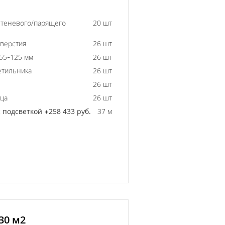
 теневого/парящего
20 шт
тверстия
26 шт
55-125 мм
26 шт
етильника
26 шт
26 шт
ьца
26 шт
 подсветкой +258 433 руб.
37 м
30 м2