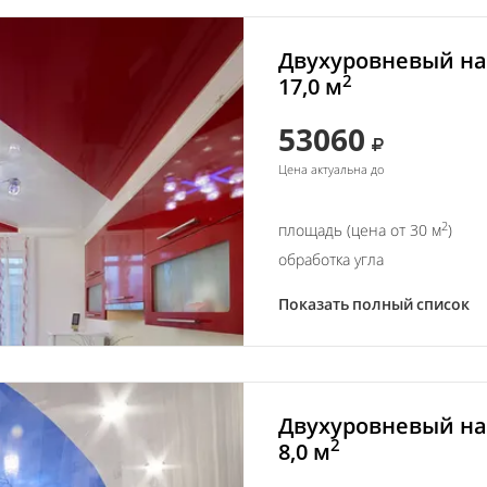
Двухуровневый на
2
17,0 м
53060
Цена актуальна до
2
площадь (цена от 30 м
)
обработка угла
Показать полный список
Двухуровневый на
2
8,0 м