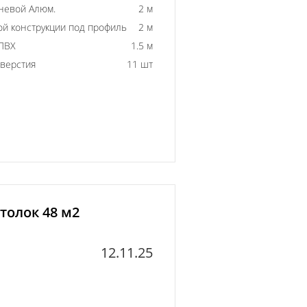
невой Алюм.
2 м
й конструкции под профиль
2 м
ПВХ
1.5 м
тверстия
11 шт
толок 48 м2
12.11.25