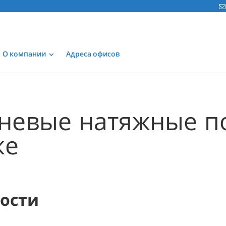
О компании
Адреса офисов
невые натяжные п
ке
мости