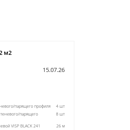
2 м2
15.07.26
еневого/парящего профиля
4 шт
 теневого/парящего
8 шт
евой VISP BLACK 241
26 м