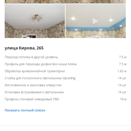
улица Кирова, 265
Переход потолка в другой уровень
7.5 м
Профиль для перехода уровня без ниши Алюм.
7.5 м
Обработка криволинейной траектории
1.62 м
Стойка для потолочного светильника Vipceiling
14 шт
Изготовление и окантовка отверстия
14 шт
Установка встраиваемого светильника
14 шт
Профиль стеновой невидимый ПВХ
19 м
Показать полный список