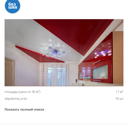
2
2
площадь (цена от 30 м
)
17 м
обработка угла
18 шт
Показать полный список