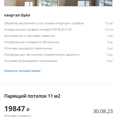
квартал Орёл
Обработка внутреннего угла теневого/парящего профиля
12 шт
Универсальный профиль теневой VISP BLACK 241
27.5 м
Изготовление и окантовка отверстия
7 шт
Платформа для накладного светильника
3 шт
Установка накладного светильника
3 шт
Платформа для светильника прямоугольного двойного
3 шт
Установка встраиваемого светильника
3 шт
Показать полный список
Парящий потолок 11 м2
19847
30.08.23
Итоговая стоимость