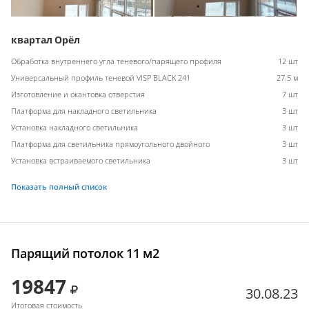
квартал Орёл
Обработка внутреннего угла теневого/парящего профиля
12 шт
Универсальный профиль теневой VISP BLACK 241
27.5 м
Изготовление и окантовка отверстия
7 шт
Платформа для накладного светильника
3 шт
Установка накладного светильника
3 шт
Платформа для светильника прямоугольного двойного
3 шт
Установка встраиваемого светильника
3 шт
Показать полный список
Парящий потолок 11 м2
19847
30.08.23
Итоговая стоимость