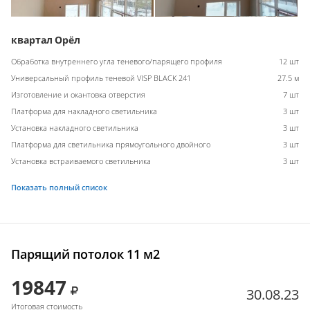
квартал Орёл
Обработка внутреннего угла теневого/парящего профиля
12 шт
Универсальный профиль теневой VISP BLACK 241
27.5 м
Изготовление и окантовка отверстия
7 шт
Платформа для накладного светильника
3 шт
Установка накладного светильника
3 шт
Платформа для светильника прямоугольного двойного
3 шт
Установка встраиваемого светильника
3 шт
Показать полный список
Парящий потолок 11 м2
19847
30.08.23
Итоговая стоимость