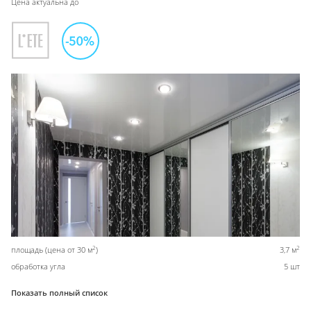
Цена актуальна до
2
2
площадь (цена от 30 м
)
3,7 м
обработка угла
5 шт
Показать полный список