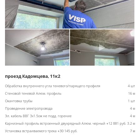
проезд Кадомцева, 11к2
Обработка внутреннего угла теневого/парящего профиля
4 шт
Стеновой теневой Алюм. профиль
16 м
Окантовка трубы
1 шт
Проведение электропровода
4 м
Эл. кабель ВВГ 3х1.5ож не подд. горение
4 м
Карнизный профиль встроенный двухрядный Алюм. черный +12 881 руб.
3.2 м
Установка встраиваемого трека +30 145 руб.
7 м