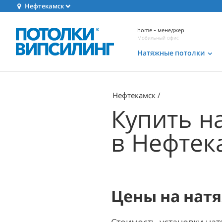
Нефтекамск
home - менеджер
Мобильный офис
Натяжные потолки
Нефтекамск
Купить н
в Нефтек
Цены на натя