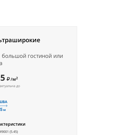
ьтраширокие
 большой гостиной или
а
95
2
/м
актуальна до
актеристики
M9001 (5.45)