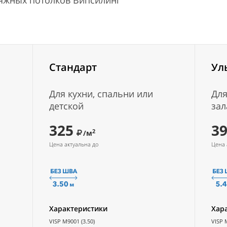
тяжных потолков Випсилинг
Стандарт
Ул
Для кухни, спальни или
Для
детской
зал
325
3
2
/м
Цена актуальна до
Цена 
Характеристики
Хар
VISP M9001 (3.50)
VISP 