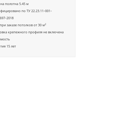
а полотна 5.45 м
фицировано по ТУ 22.23.11-001-
697-2018
2
при заказе потолков от 30 м
овка крепежного профиля не включена
имость
тия 15 лет