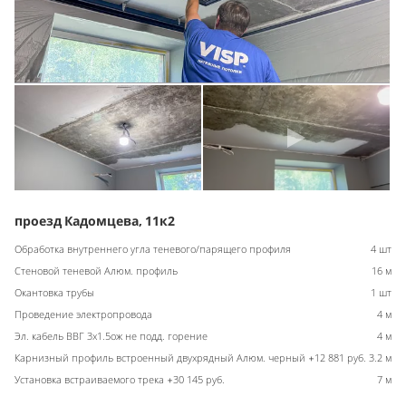
проезд Кадомцева, 11к2
Обработка внутреннего угла теневого/парящего профиля
4 шт
Стеновой теневой Алюм. профиль
16 м
Окантовка трубы
1 шт
Проведение электропровода
4 м
Эл. кабель ВВГ 3х1.5ож не подд. горение
4 м
Карнизный профиль встроенный двухрядный Алюм. черный +12 881 руб.
3.2 м
Установка встраиваемого трека +30 145 руб.
7 м