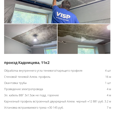
проезд Кадомцева, 11к2
Обработка внутреннего угла теневого/парящего профиля
4 шт
Стеновой теневой Алюм. профиль
16 м
Окантовка трубы
1 шт
Проведение электропровода
4 м
Эл. кабель ВВГ 3х1.5ож не подд. горение
4 м
Карнизный профиль встроенный двухрядный Алюм. черный +12 881 руб.
3.2 м
Установка встраиваемого трека +30 145 руб.
7 м