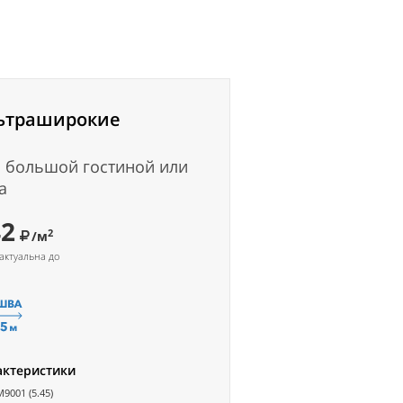
ьтраширокие
 большой гостиной или
а
42
2
/м
актуальна до
актеристики
M9001 (5.45)