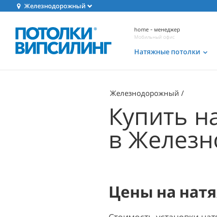
Железнодорожный
home - менеджер
Мобильный офис
Натяжные потолки
Железнодорожный
Купить н
в Желез
Цены на натя