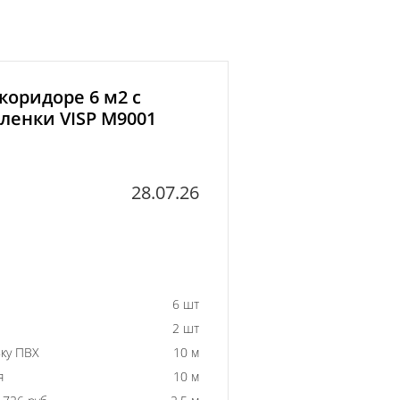
коридоре 6 м2 с
ленки VISP M9001
28.07.26
6 шт
2 шт
ку ПВХ
10 м
я
10 м