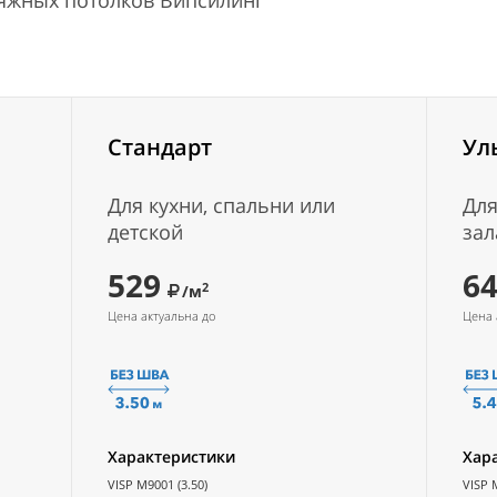
тяжных потолков Випсилинг
Стандарт
Ул
Для кухни, спальни или
Для
детской
зал
529
6
2
/м
Цена актуальна до
Цена 
Характеристики
Хар
VISP M9001 (3.50)
VISP 