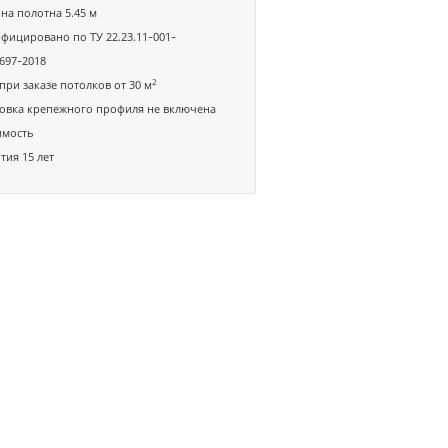
а полотна 5.45 м
фицировано по ТУ 22.23.11-001-
697-2018
2
при заказе потолков от 30 м
овка крепежного профиля не включена
имость
тия 15 лет