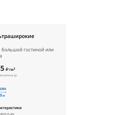
ьтраширокие
 большой гостиной или
а
95
2
/м
актуальна до
актеристики
9020 (5.45)