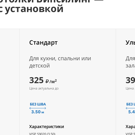
 с установкой
Стандарт
Ул
Для кухни, спальни или
Для
детской
зал
325
3
2
/м
Цена актуальна до
Цена 
Характеристики
Хар
VISP S9020 (3.50)
VISP S