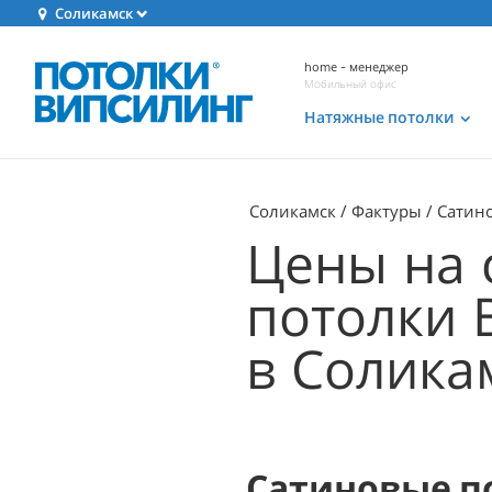
Соликамск
home - менеджер
Мобильный офис
Натяжные потолки
Соликамск
Фактуры
Сатин
Цены на 
потолки В
в Солика
Сатиновые п