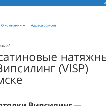
О компании
Адреса офисов
овые
сатиновые натяжн
ипсилинг (VISP)
мске
отолки Випсилинг —