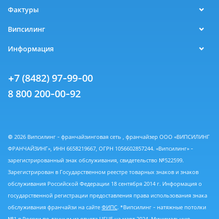
Фактуры
Випсилинг
Информация
+7 (8482) 97-99-00
8 800 200-00-92
© 2026 Випсилинг - франчайзинговая сеть , франчайзер ООО «ВИПСИЛИНГ
ФРАНЧАЙЗИНГ», ИНН 6658219667, ОГРН 1056602857244. «Випсилинг» -
зарегистрированный знак обслуживания, свидетельство №522599.
Зарегистрирован в Государственном реестре товарных знаков и знаков
обслуживания Российской Федерации 18 сентября 2014 г. Информация о
государственной регистрации предоставления права использования знака
обслуживания франчайзи на сайте
ФИПС
. *Випсилинг - натяжные потолки
№1 в России по данным из
отчета USUE
на март 2024. Минимальную