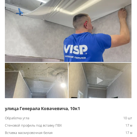
улица Генерала Ковачевича, 10к1
Обработка угла
10 шт
Стеновой профиль под вставку ПВХ
17 м
Вставка маскировочная белая
17 м