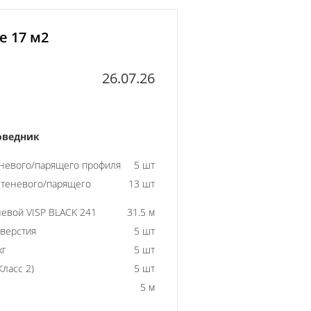
е 17 м2
26.07.26
оведник
еневого/парящего профиля
5 шт
 теневого/парящего
13 шт
евой VISP BLACK 241
31.5 м
тверстия
5 шт
кг
5 шт
ласс 2)
5 шт
5 м