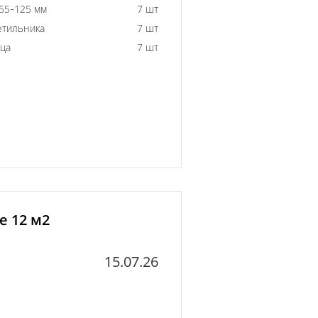
55-125 мм
7 шт
етильника
7 шт
ьца
7 шт
е 12 м2
15.07.26