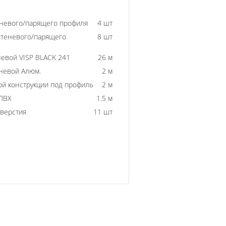
еневого/парящего профиля
4 шт
 теневого/парящего
8 шт
евой VISP BLACK 241
26 м
невой Алюм.
2 м
й конструкции под профиль
2 м
ПВХ
1.5 м
тверстия
11 шт