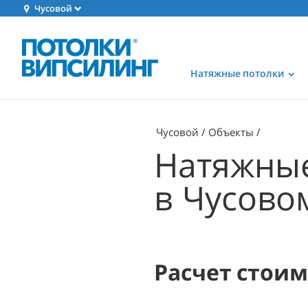
Чусовой
Натяжные потолки
Чусовой
Объекты
Натяжные
в Чусово
Расчет стои