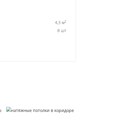
2
4,3 м
8 шт