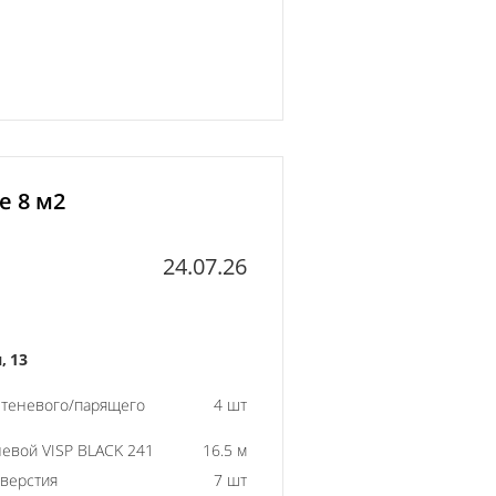
е 8 м2
24.07.26
 13
 теневого/парящего
4 шт
евой VISP BLACK 241
16.5 м
тверстия
7 шт