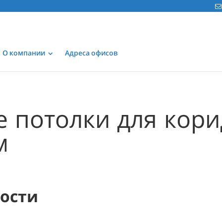
О компании
Адреса офисов
 потолки для кор
м
мости