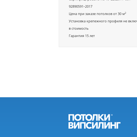
92890591-2017
2
Цена при заказе потолков от 30 м
Установка крепежного профиля не вклю
в стоимость
Гарантия 15 лет