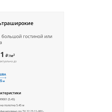
ьтраширокие
 большой гостиной или
а
31
2
/м
актуальна до
актеристики
M9001 (5.45)
а полотна 5.45 м
фицировано по ТУ 22.23.11-001-