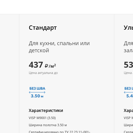
Стандарт
Ул
Для кухни, спальни или
Для
детской
зал
437
5
2
/м
Цена актуальна до
Цена 
Характеристики
Хар
VISP M9001 (3.50)
VISP 
Ширина полотна 3.50 м
Ширин
Сертифицировано по ТУ 22.23.11-001-
Серти