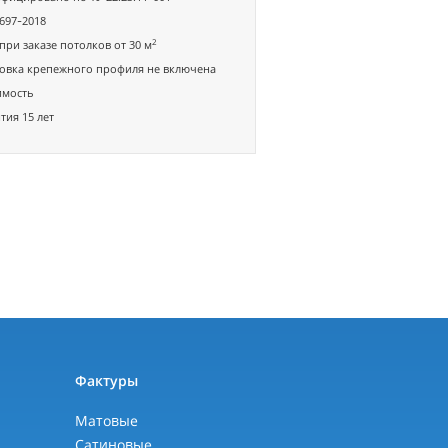
697-2018
2
при заказе потолков от 30 м
овка крепежного профиля не включена
имость
тия 15 лет
ы
Фактуры
Матовые
Сатиновые