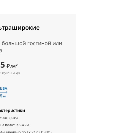
ьтраширокие
 большой гостиной или
а
95
2
/м
актуальна до
актеристики
M9001 (5.45)
а полотна 5.45 м
фицировано по ТУ 22.23.11-001-