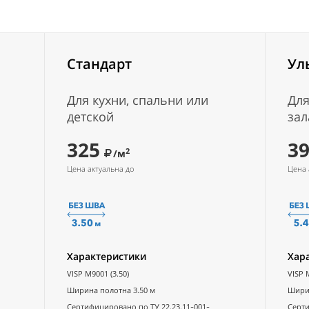
Стандарт
Ул
Для кухни, спальни или
Для
детской
зал
325
3
2
/м
Цена актуальна до
Цена 
Характеристики
Хар
VISP M9001 (3.50)
VISP 
Ширина полотна 3.50 м
Ширин
Сертифицировано по ТУ 22.23.11-001-
Серти