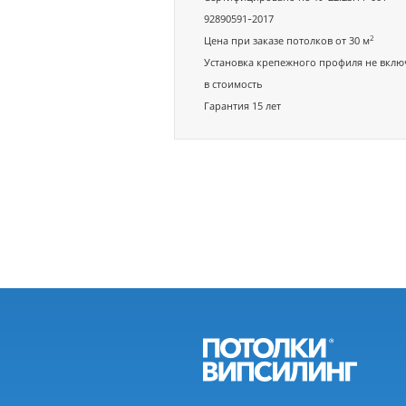
92890591-2017
2
Цена при заказе потолков от 30 м
Установка крепежного профиля не вклю
в стоимость
Гарантия 15 лет