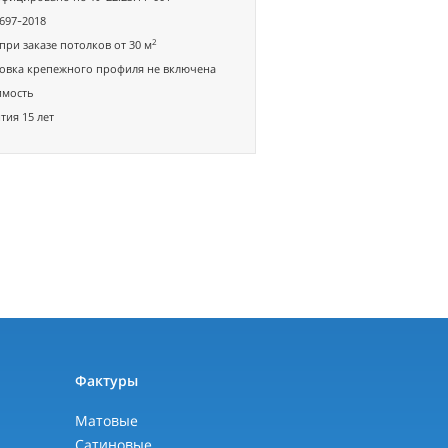
697-2018
2
при заказе потолков от 30 м
овка крепежного профиля не включена
имость
тия 15 лет
ы
Фактуры
Матовые
Сатиновые