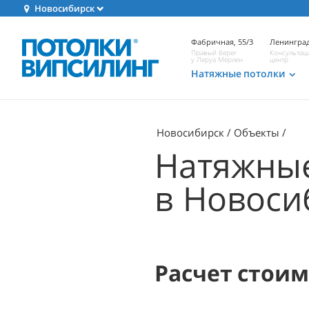
Новосибирск
Фабричная, 55/3
Ленинград
Правый берег
Консультац
у Леруа Мерлен
центр
Натяжные потолки
Новосибирск
Объекты
Натяжные
в Новоси
Расчет стои