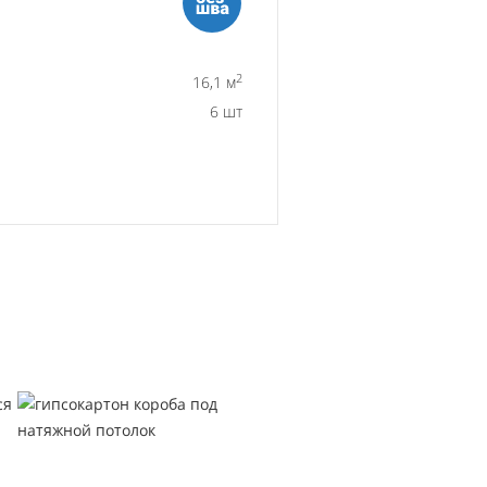
2
16,1 м
6 шт