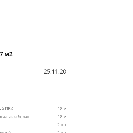
7 м2
25.11.20
ый ПВХ
18 м
рсальная белая
18 м
2 шт
адной
2 шт