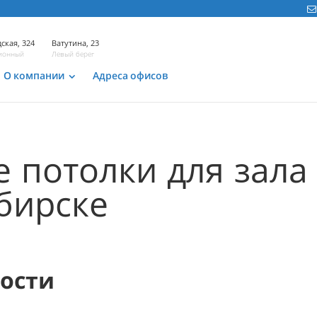
ская, 324
Ватутина, 23
ионный
Левый берег
О компании
Адреса офисов
 потолки для зала
бирске
мости