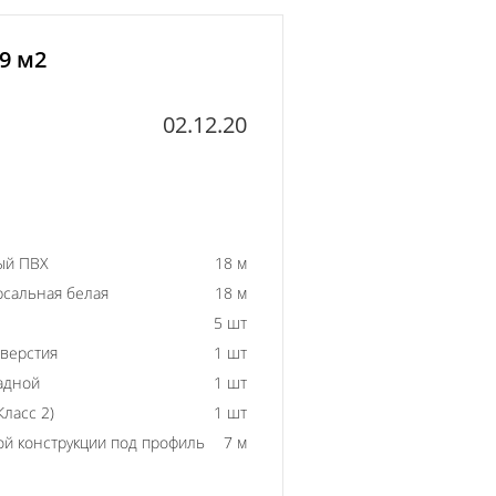
9 м2
02.12.20
ый ПВХ
18 м
рсальная белая
18 м
5 шт
тверстия
1 шт
адной
1 шт
ласс 2)
1 шт
й конструкции под профиль
7 м