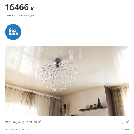
16466
Цена актуальна до
2
2
площадь (цена от 30 м
)
16,1 м
обработка угла
6 шт