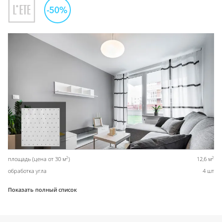
2
2
площадь (цена от 30 м
)
12,6 м
обработка угла
4 шт
Показать полный список