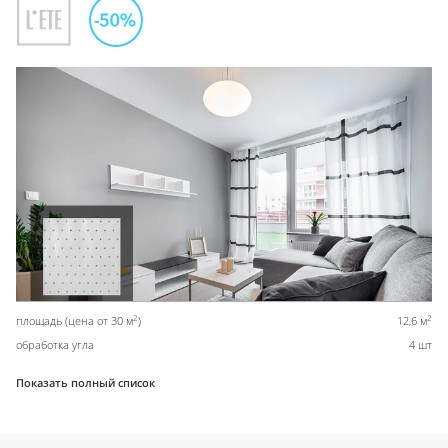
2
2
площадь (цена от 30 м
)
12,6 м
обработка угла
4 шт
Показать полный список