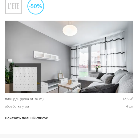
2
2
площадь (цена от 30 м
)
12,6 м
обработка угла
4 шт
Показать полный список