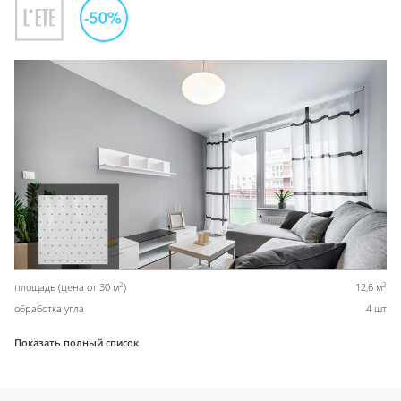
2
2
площадь (цена от 30 м
)
12,6 м
обработка угла
4 шт
Показать полный список