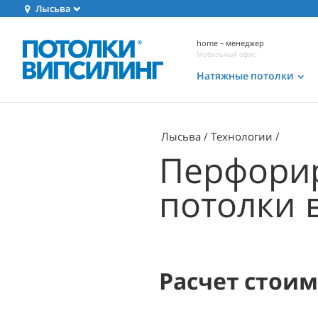
Лысьва
home - менеджер
Мобильный офис
Натяжные потолки
Лысьва
Технологии
Перфори
потолки 
Расчет стои