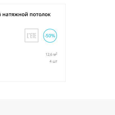
 натяжной потолок
2
12,6 м
4 шт