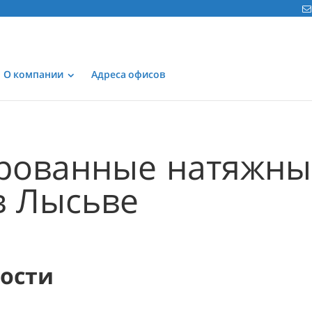
О компании
Адреса офисов
рованные натяжны
в Лысьве
мости