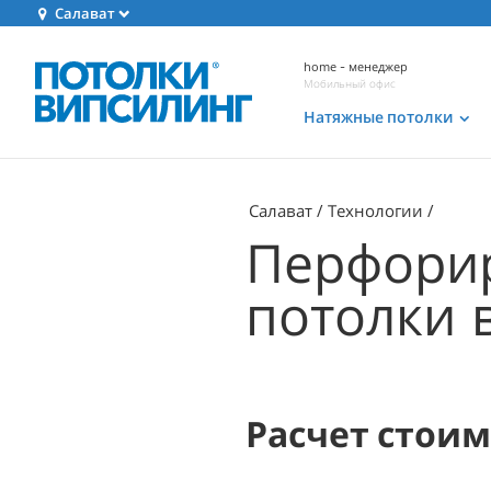
Салават
home - менеджер
Мобильный офис
Натяжные потолки
Салават
Технологии
Перфори
потолки 
Расчет стои