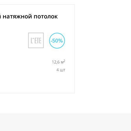
 натяжной потолок
2
12,6 м
4 шт