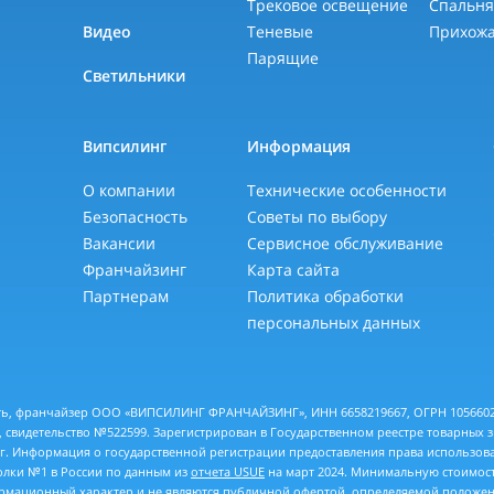
Трековое освещение
Спальн
Видео
Теневые
Прихож
Парящие
Светильники
Випсилинг
Информация
О компании
Технические особенности
Безопасность
Советы по выбору
Вакансии
Сервисное обслуживание
Франчайзинг
Карта сайта
Партнерам
Политика обработки
персональных данных
еть, франчайзер ООО «ВИПСИЛИНГ ФРАНЧАЙЗИНГ», ИНН 6658219667, ОГРН 10566028
 свидетельство №522599. Зарегистрирован в Государственном реестре товарных 
 г. Информация о государственной регистрации предоставления права использов
толки №1 в России по данным из
отчета USUE
на март 2024. Минимальную стоимост
рмационный характер и не являются публичной офертой, определяемой положен