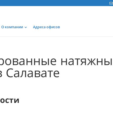
О компании
Адреса офисов
рованные натяжны
в Салавате
мости