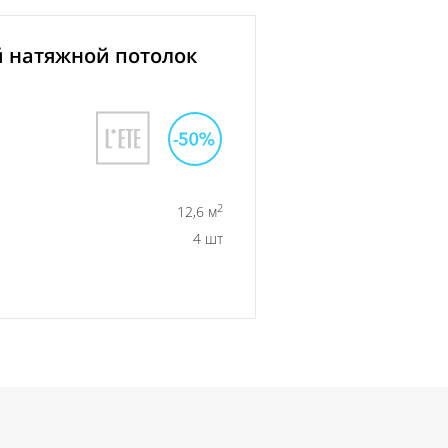
 натяжной потолок
2
12,6 м
4 шт