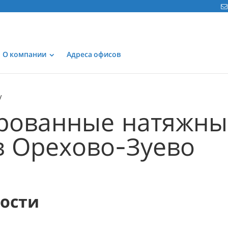
О компании
Адреса офисов
рованные натяжны
в Орехово-Зуево
мости