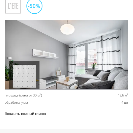
2
2
площадь (цена от 30 м
)
12,6 м
обработка угла
4 шт
Показать полный список