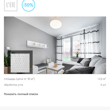
2
2
площадь (цена от 30 м
)
12,6 м
обработка угла
4 шт
Показать полный список