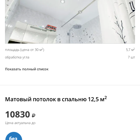
2
2
площадь (цена от 30 м
)
5,7 м
обработка угла
7 шт
Показать полный список
2
Матовый потолок в спальню 12,5 м
10830
Цена актуальна до