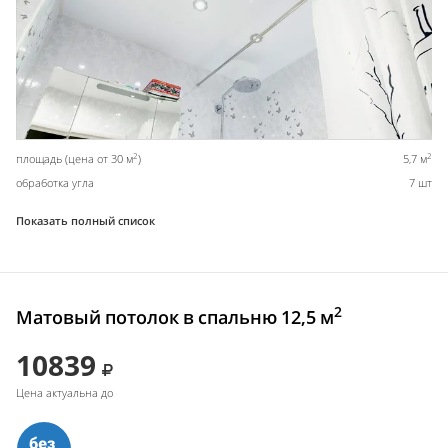
2
2
площадь (цена от 30 м
)
5,7 м
обработка угла
7 шт
Показать полный список
2
Матовый потолок в спальню 12,5 м
10839
Цена актуальна до