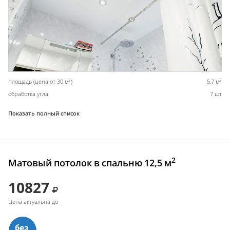
2
2
площадь (цена от 30 м
)
5,7 м
обработка угла
7 шт
Показать полный список
2
Матовый потолок в спальню 12,5 м
10827
Цена актуальна до