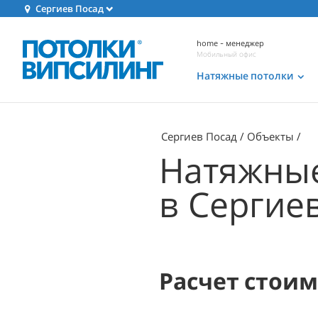
Сергиев Посад
home - менеджер
Мобильный офис
Натяжные потолки
Сергиев Посад
Объекты
Натяжные
в Сергие
Расчет стои