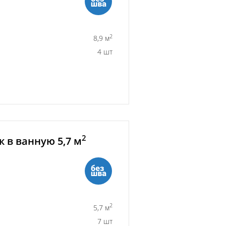
2
8,9 м
4 шт
2
 в ванную 5,7 м
2
5,7 м
7 шт