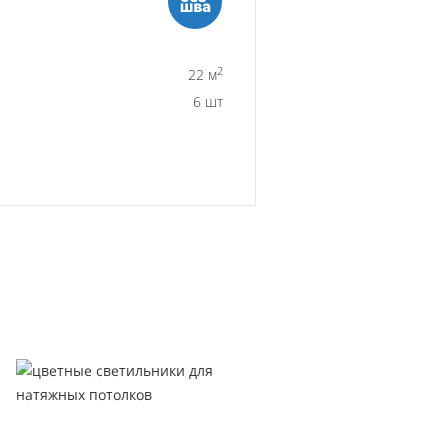
2
22 м
6 шт