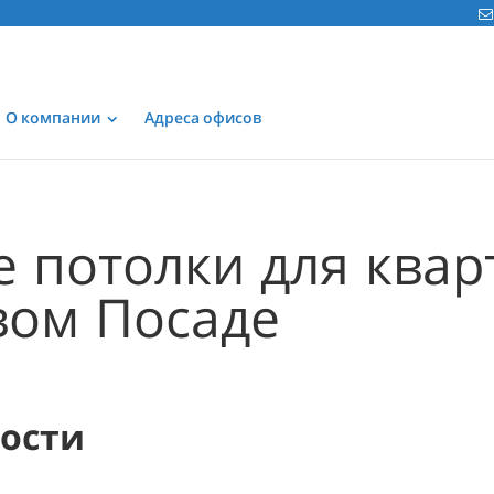
О компании
Адреса офисов
 потолки для ква
вом Посаде
мости