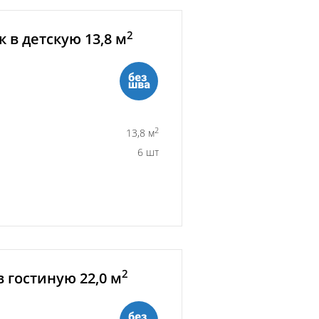
2
 в детскую 13,8 м
2
13,8 м
6 шт
2
 гостиную 22,0 м