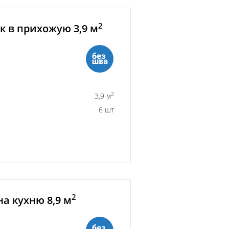
2
 в прихожую 3,9 м
2
3,9 м
6 шт
2
а кухню 8,9 м