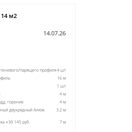
 14 м2
14.07.26
 теневого/парящего профиля
4 шт
офиль
16 м
1 шт
а
4 м
одд. горение
4 м
ный двухрядный Алюм.
3.2 м
ка +30 145 руб.
7 м