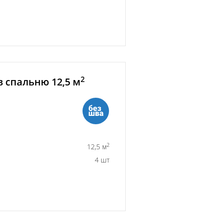
2
 спальню 12,5 м
2
12,5 м
4 шт