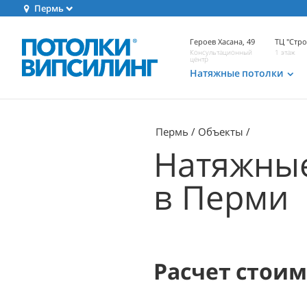
Пермь
Героев Хасана, 49
ТЦ "Стр
Консультационный
1 этаж
центр
Натяжные потолки
Пермь
Объекты
Натяжные
в Перми
Расчет стои