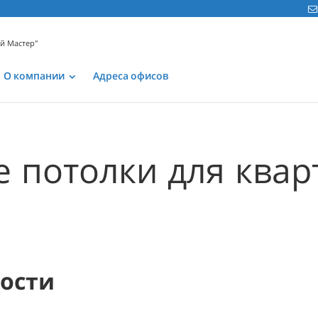
ой Мастер"
О компании
Адреса офисов
 потолки для ква
мости