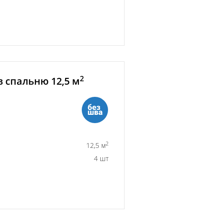
2
 спальню 12,5 м
2
12,5 м
4 шт