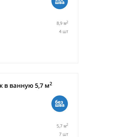
2
8,9 м
4 шт
2
 в ванную 5,7 м
2
5,7 м
7 шт