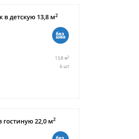
2
 в детскую 13,8 м
2
13,8 м
6 шт
2
 гостиную 22,0 м