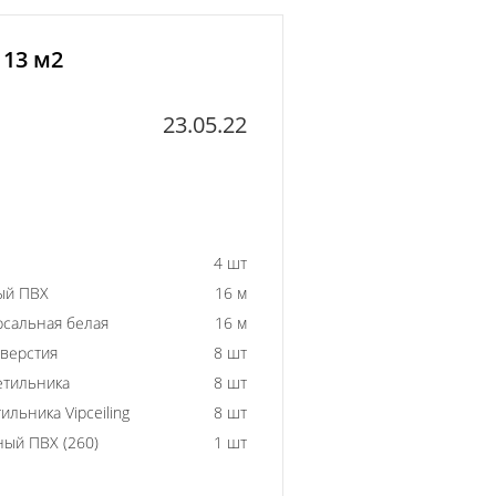
 13 м2
23.05.22
4 шт
ый ПВХ
16 м
рсальная белая
16 м
тверстия
8 шт
етильника
8 шт
ильника Vipceiling
8 шт
ный ПВХ (260)
1 шт