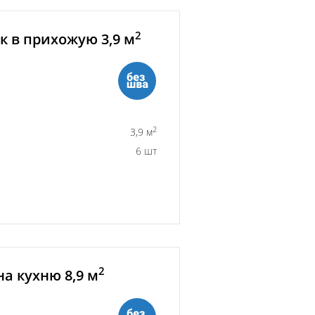
2
 в прихожую 3,9 м
2
3,9 м
6 шт
2
а кухню 8,9 м