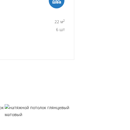
2
22 м
6 шт