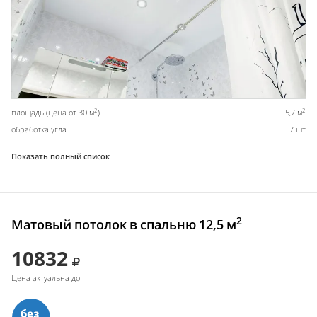
2
2
площадь (цена от 30 м
)
5,7 м
обработка угла
7 шт
Показать полный список
2
Матовый потолок в спальню 12,5 м
10832
Цена актуальна до